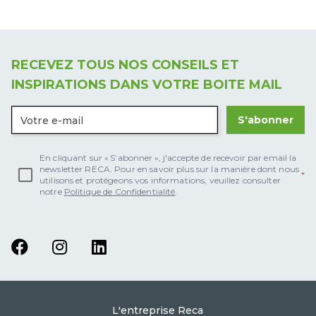
RECEVEZ TOUS NOS CONSEILS ET
INSPIRATIONS DANS VOTRE BOITE MAIL
S'abonner
En cliquant sur « S’abonner », j'accepte de recevoir par email la
newsletter RECA. Pour en savoir plus sur la manière dont nous
utilisons et protégeons vos informations, veuillez consulter
notre
Politique de Confidentialité
.
L'entreprise Reca