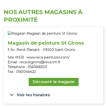
NOS AUTRES MAGASINS À
PROXIMITÉ
Magasin de peinture St Girons
3 Av. René Plaisant - 09200 Saint-Girons
Site WEB : www.reca-peintures.com/
Email : reca.stgirons@reca.tm.fr
Téléphone : 0561666303
Fax : 0561046422
Découvrir le magasin
keyboard_arrow_down
Voir les horaires