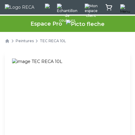
Menu
Rec'App intéractif
Echantillon de couleurs
Mon espace client
Mon panier
Espace Pro
Peintures
TEC RECA 10L
Home