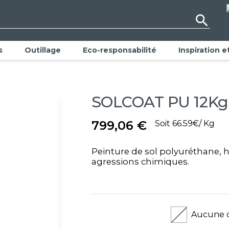
Recyclez votre peinture !
search
Politique RSE
s
Outillage
Eco-responsabilité
Inspiration e
SOLCOAT PU 12Kg
799,06 €
Soit 66.59€/ Kg
Peinture de sol polyuréthane, h
agressions chimiques.
Aucune c