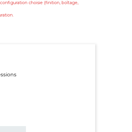
configuration choisie (finition, boîtage,
ration.
essions
 dernière couche,