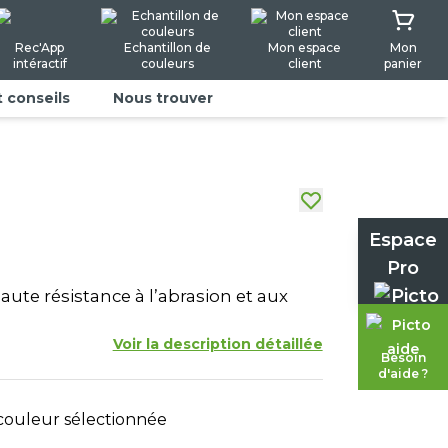
Rec'App
Echantillon de
Mon espace
Mon
intéractif
couleurs
client
panier
t conseils
Nous trouver
Espace
Pro
aute résistance à l’abrasion et aux
Voir la description détaillée
Besoin
d'aide ?
ouleur sélectionnée