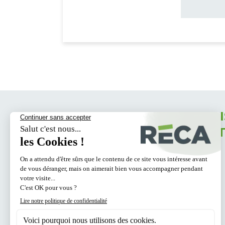
DILUANT : 402.
SECHAGE : sec : 5
RECEVEZ TOUS NOS CONS
INSPIRATIONS DANS VOT
MAIL