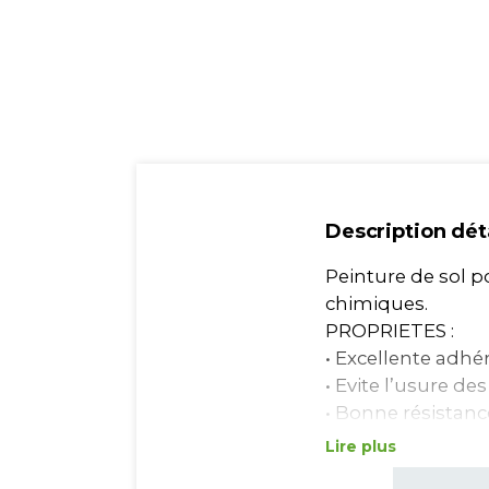
Description dét
Peinture de sol p
chimiques.
PROPRIETES :
• Excellente adhé
• Evite l’usure d
• Bonne résistanc
• Peut être rendu
Lire plus
SOLCOAT PU - NG (