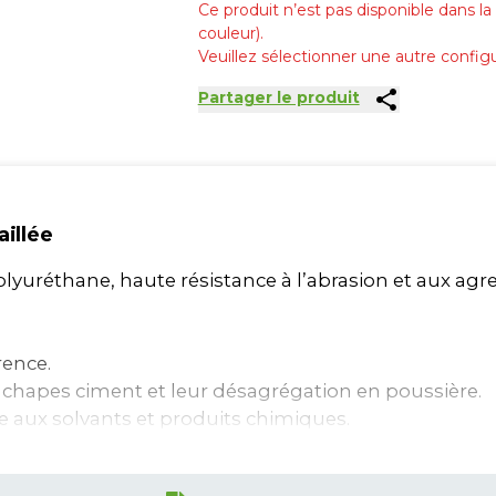
Ce produit n’est pas disponible dans la 
couleur).
Veuillez sélectionner une autre configu
share
Partager le produit
aillée
olyuréthane, haute résistance à l’abrasion et aux agr
rence.
es chapes ciment et leur désagrégation en poussière.
e aux solvants et produits chimiques.
 antidérapant et non glissant en appliquant, avant la
principalement dans les salles de sport).