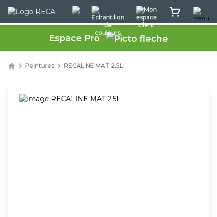
Menu
Rec'App intéractif
Echantillon de couleurs
Mon espace client
Mon panier
Espace Pro
Peintures
RECALINE MAT 2.5L
Home