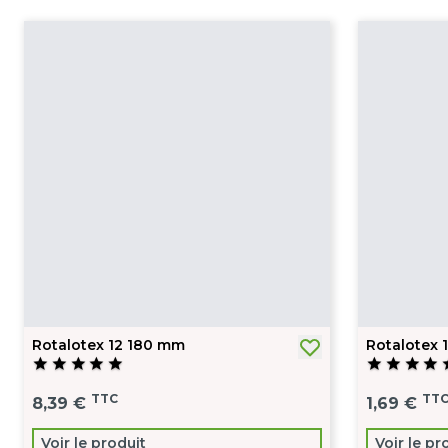
Rotalotex 12 180 mm
Rotalotex 
star
star
star
star
star
star
star
star
star
s
TTC
TT
8,39 €
1,69 €
Voir le produit
Voir le pr