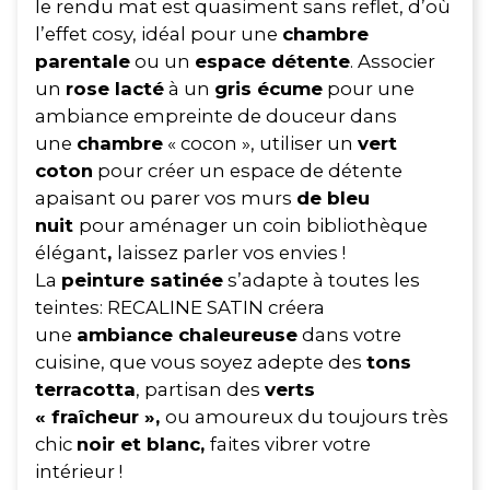
le rendu mat est quasiment sans reflet, d’où
l’effet cosy, idéal pour une
chambre
parentale
ou un
espace détente
. Associer
un
rose lacté
à un
gris écume
pour une
ambiance empreinte de douceur dans
une
chambre
« cocon », utiliser un
vert
coton
pour créer un espace de détente
apaisant ou parer vos murs
de bleu
nuit
pour aménager un coin bibliothèque
élégant
,
laissez parler vos envies !
La
peinture satinée
s’adapte à toutes les
teintes: RECALINE SATIN créera
une
ambiance chaleureuse
dans votre
cuisine, que vous soyez adepte des
tons
terracotta
, partisan des
verts
« fraîcheur »,
ou amoureux du toujours très
chic
noir et blanc,
faites vibrer votre
intérieur !