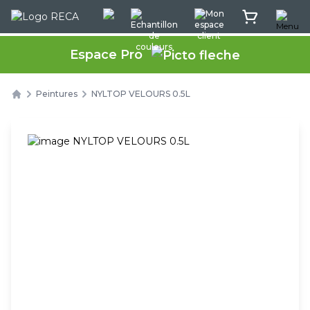
Menu
Rec'App intéractif
Echantillon de couleurs
Mon espace client
Mon panier
Espace Pro
Peintures
NYLTOP VELOURS 0.5L
Home