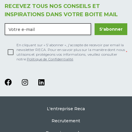
RECEVEZ TOUS NOS CONSEILS ET
INSPIRATIONS DANS VOTRE BOITE MAIL
S'abonner
En cliquant sur « S’abonner », j'accepte de recevoir par email la
newsletter RECA. Pour en savoir plus sur la manière dont nous
utilisons et protégeons vos informations, veuillez consulter
notre
Politique de Confidentialité
.
L'entreprise Reca
Recrutement