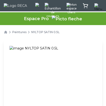
Menu
Rec'App intéractif
Echantillon de couleurs
Mon espace client
Mon panier
Espace Pro
Peintures
NYLTOP SATIN 0.5L
Home