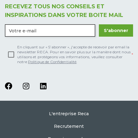
RECEVEZ TOUS NOS CONSEILS ET
INSPIRATIONS DANS VOTRE BOITE MAIL
S'abonner
En cliquant sur « S’abonner », j'accepte de recevoir par email la
newsletter RECA. Pour en savoir plus sur la manière dont nous
utilisons et protégeons vos informations, veuillez consulter
notre
Politique de Confidentialité
.
L'entreprise Reca
Recrutement