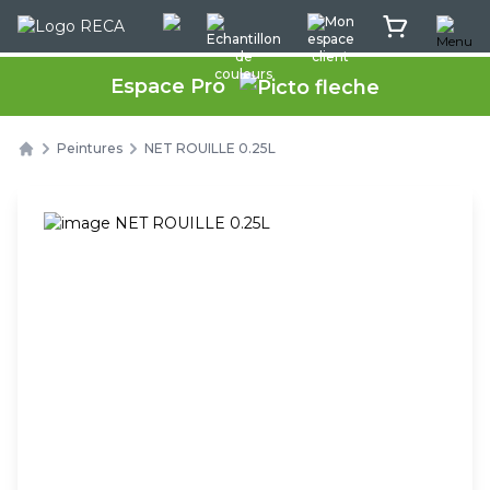
Menu
Rec'App intéractif
Echantillon de couleurs
Mon espace client
Mon panier
Espace Pro
Peintures
NET ROUILLE 0.25L
Home