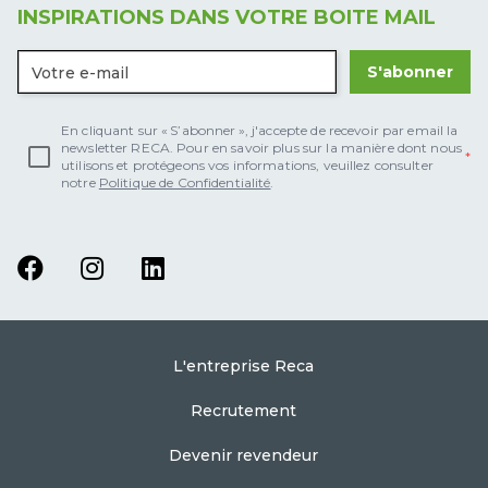
INSPIRATIONS DANS VOTRE BOITE MAIL
S'abonner
En cliquant sur « S’abonner », j'accepte de recevoir par email la
newsletter RECA. Pour en savoir plus sur la manière dont nous
utilisons et protégeons vos informations, veuillez consulter
notre
Politique de Confidentialité
.
L'entreprise Reca
Recrutement
Devenir revendeur