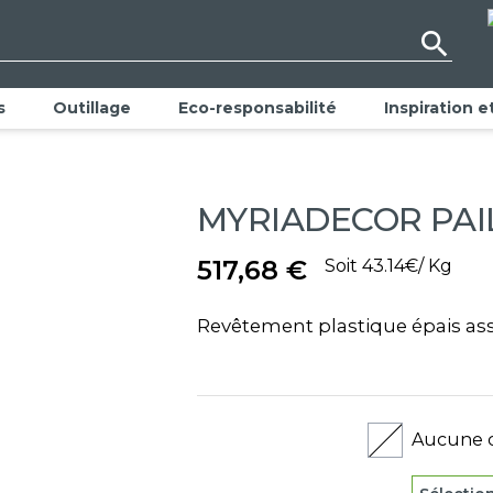
Recyclez votre peinture !
search
Politique RSE
s
Outillage
Eco-responsabilité
Inspiration e
MYRIADECOR PAIL
517,68 €
Soit 43.14€/ Kg
Revêtement plastique épais assu
Aucune c