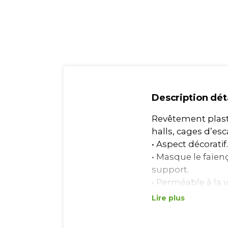
Description dét
Revêtement plasti
halls, cages d’esca
• Aspect décoratif.
• Masque le faïe
support.
• Perméable à la 
Lire plus
Sec : 1 à 2h