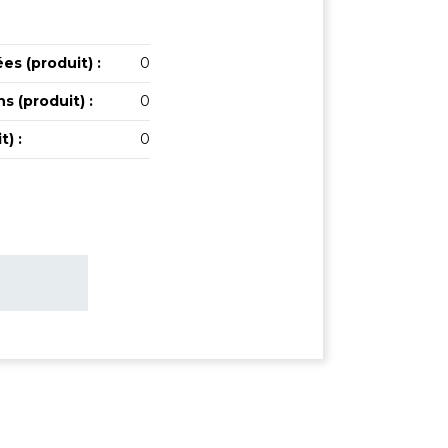
es (produit) :
0
s (produit) :
0
) :
0