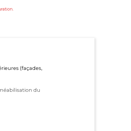
ration.
érieures (façades,
méabilisation du