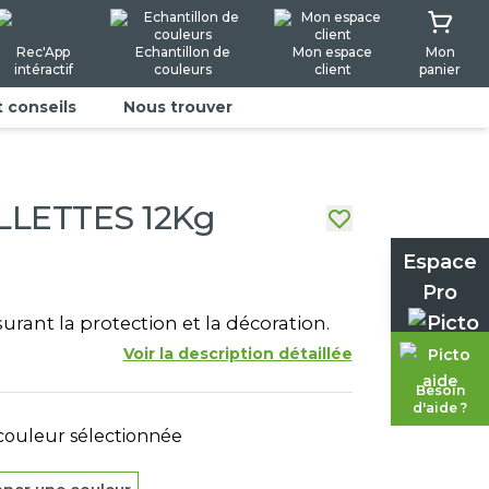
Rec'App
Echantillon de
Mon espace
Mon
intéractif
couleurs
client
panier
t conseils
Nous trouver
LETTES 12Kg
Espace
Pro
rant la protection et la décoration.
Voir la description détaillée
Besoin
d'aide ?
ouleur sélectionnée