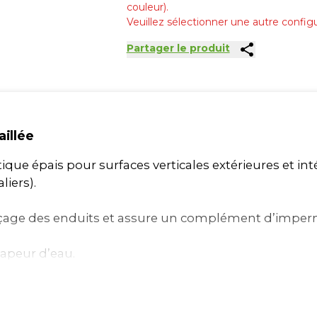
couleur).
Veuillez sélectionner une autre configu
share
Partager le produit
aillée
que épais pour surfaces verticales extérieures et int
liers).
nçage des enduits et assure un complément d’imper
vapeur d’eau.