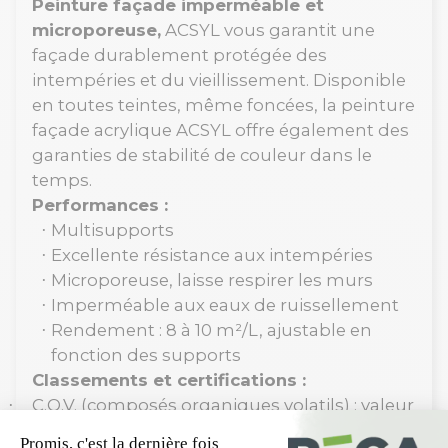
Peinture façade imperméable et
microporeuse,
ACSYL vous garantit une
façade durablement protégée des
intempéries et du vieillissement. Disponible
en toutes teintes, même foncées, la peinture
façade acrylique ACSYL offre également des
garanties de stabilité de couleur dans le
temps.
Performances :
Multisupports
·
Excellente résistance aux intempéries
·
Microporeuse, laisse respirer les murs
·
Imperméable aux eaux de ruissellement
·
Rendement : 8 à 10 m²/L, ajustable en
·
fonction des supports
Classements et certifications :
C.O.V. (composés organiques volatils) : valeur
·
limite en UE pour ce produit (Cat. A/c) = 40