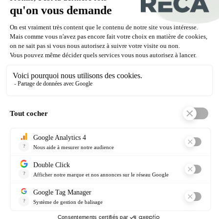
g/l. Ce produit contient moins de 10 g/l COV.
ACSYL bénéficie de la certification Ecolabel
·
européen, garantie de conformité aux
critères écologiques du référentiel,
d’absence de danger pour l’environnement
associées à une qualité de produit élevée
Les conseils du pro :
Plus que pour tous les autres travaux de
·
peinture, le ravalement d’une façade
nécessite une préparation soigneuse :
protégez les abords, nettoyez, traitez au
fongicide si besoin, rebouchez les trous ou
fissures éventuels, appliquez une sous-
couche spéciale.
L’application d’une peinture façade doit se
·
faire par temps sec, non venteux et dans
des températures comprises entre 10 et
25°C.