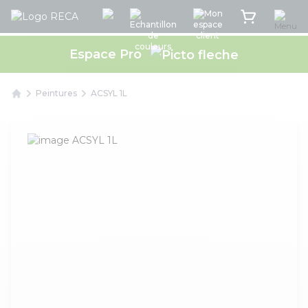
Menu
Rec'App intéractif
Echantillon de couleurs
Mon espace client
Mon panier
Espace Pro
Peintures
ACSYL 1L
Home