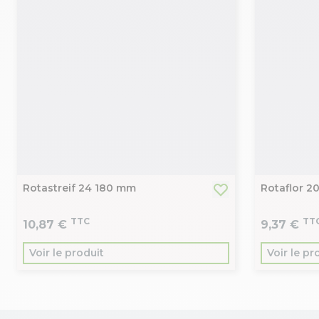
Rotastreif 24 180 mm
Rotaflor 2
TTC
TT
10,87 €
9,37 €
Voir le produit
Voir le pr